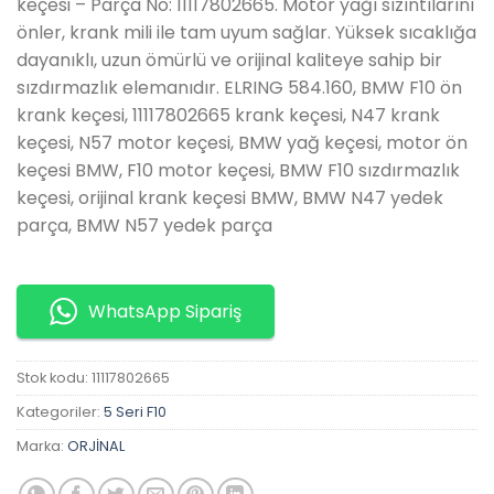
keçesi – Parça No: 11117802665. Motor yağı sızıntılarını
önler, krank mili ile tam uyum sağlar. Yüksek sıcaklığa
dayanıklı, uzun ömürlü ve orijinal kaliteye sahip bir
sızdırmazlık elemanıdır. ELRING 584.160, BMW F10 ön
krank keçesi, 11117802665 krank keçesi, N47 krank
keçesi, N57 motor keçesi, BMW yağ keçesi, motor ön
keçesi BMW, F10 motor keçesi, BMW F10 sızdırmazlık
keçesi, orijinal krank keçesi BMW, BMW N47 yedek
parça, BMW N57 yedek parça
WhatsApp Sipariş
Stok kodu:
11117802665
Kategoriler:
5 Seri F10
Marka:
ORJİNAL