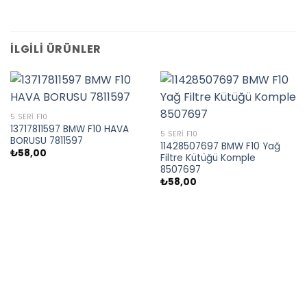
İLGILI ÜRÜNLER
5 SERI F10
13717811597 BMW F10 HAVA
5 SERI F10
BORUSU 7811597
11428507697 BMW F10 Yağ
₺
58,00
Filtre Kütüğü Komple
8507697
₺
58,00