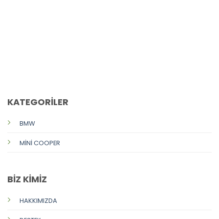
CALL US
E-MAIL
KATEGORİLER
BMW
MİNİ COOPER
BİZ KİMİZ
HAKKIMIZDA