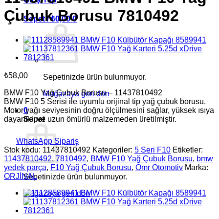
Çubuk Borusu 7810492
Sepet /
₺
0,00
0
₺
58,00
Sepetinizde ürün bulunmuyor.
BMW F10 Yağ Çubuk Borusu – 11437810492
Mağazaya geri dön
BMW F10 5 Serisi ile uyumlu orijinal tip yağ çubuk borusu.
Motor yağı seviyesinin doğru ölçülmesini sağlar, yüksek ısıya
0
dayanıklı ve uzun ömürlü malzemeden üretilmiştir.
Sepet
WhatsApp Sipariş
Stok kodu:
11437810492
Kategoriler:
5 Seri F10
Etiketler:
11437810492
,
7810492
,
BMW F10 Yağ Çubuk Borusu
,
bmw
yedek parça
,
F10 Yağ Çubuk Borusu
,
Omr Otomotiv
Marka:
ORJİNAL
Sepetinizde ürün bulunmuyor.
Mağazaya geri dön