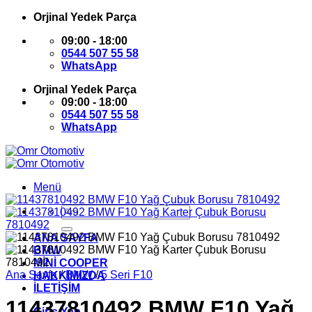
İçeriğe
Orjinal Yedek Parça
atla
09:00 - 18:00
0544 507 55 58
WhatsApp
Orjinal Yedek Parça
09:00 - 18:00
0544 507 55 58
WhatsApp
Menü
Ara:
ANA SAYFA
BMW
MİNİ COOPER
Ana Sayfa
/
BMW
/
5 Seri F10
HAKKIMIZDA
İLETİŞİM
11437810492 BMW F10 Yağ
Giriş Yap