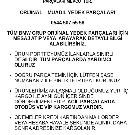
PARÇALARI MEVCUTTUR.
ORİJİNAL – MUADİL YEDEK PARÇALARI
0544 507 55 58
TÜM BMW GRUP ORJİNAL YEDEK PARÇALARI İÇİN
MESAJ ATIP VEYA ARAYARAK DETAYLI BİLGİ
ALABİLİRSİNİZ.
ÜRÜN PORTFÖYÜMÜZ İLANLARLA SINIRLI
DEĞİLDİR,
TÜM PARÇALARDA YARDIMCI
OLURUZ
DOĞRU PARÇA TEMİNİ İÇİN LÜTFEN ŞASE
NUMARANIZ İLE BİRLİKTE İRTİBAT KURUNUZ
ÜRÜNLERİMİZ ANLAŞMALI OLDUĞUMUZ YURTİÇİ
KARGO İLE AYNI GÜN İÇERİSİNDE
GÖNDERİLMEKTEDİR.
ACİL PARÇALARDA
OTOBÜS VE VİP KARGOMUZ VARDIR
.
ÖDEMELER KREDİ KARTINDAN MAİL ORDER
VEYA HESABA HAVALE ŞEKLİNDE ALINIR. DAHA
SONRA ADRESİNİZE KARGOLANIR.