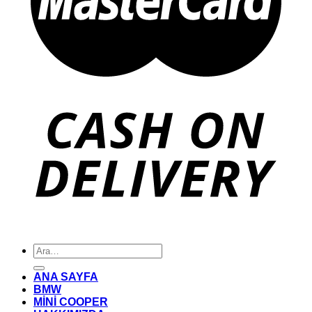
Ara:
ANA SAYFA
BMW
MİNİ COOPER