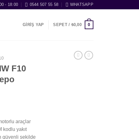
00 - 18:00
0544 507 55 58
WHATSAPP
0
GIRIŞ YAP
SEPET /
₺
0,00
10
MW F10
Depo
torlu araçlar
 kodlu yakıt
 güvenli şekilde