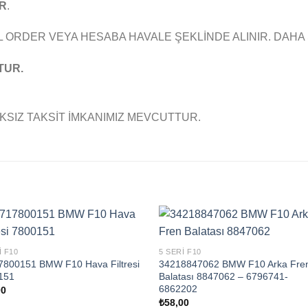
R
.
 ORDER VEYA HESABA HAVALE ŞEKLİNDE ALINIR. DAHA
TUR.
KSIZ TAKSİT İMKANIMIZ MEVCUTTUR.
I F10
5 SERI F10
7800151 BMW F10 Hava Filtresi
34218847062 BMW F10 Arka Fre
151
Balatası 8847062 – 6796741-
6862202
00
₺
58,00