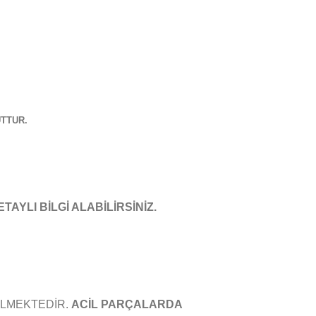
TTUR.
YLI BİLGİ ALABİLİRSİNİZ.
Z
İLMEKTEDİR.
ACİL PARÇALARDA