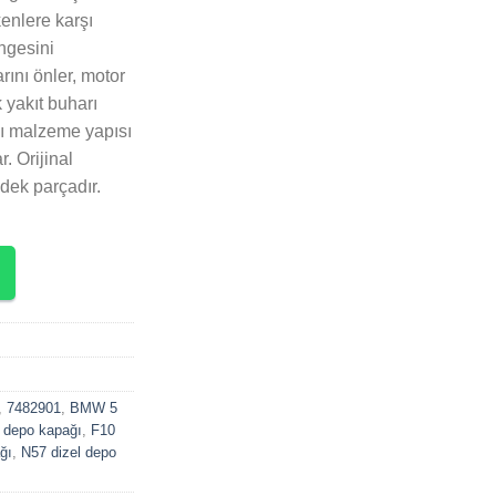
enlere karşı
ngesini
ını önler, motor
 yakıt buharı
lı malzeme yapısı
. Orijinal
dek parçadır.
,
7482901
,
BMW 5
 depo kapağı
,
F10
ğı
,
N57 dizel depo