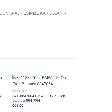
 SONRA ADRESİNİZE KARGOLANIR.
5 SERI F10
n
34118847064 BMW F10 Ön Fren
Balatası 8847064
₺
58,00