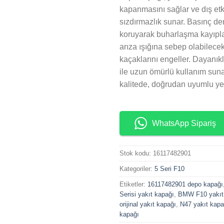
kapanmasını sağlar ve dış etk
sızdırmazlık sunar. Basınç de
koruyarak buharlaşma kayıplar
arıza ışığına sebep olabilecek
kaçaklarını engeller. Dayanık
ile uzun ömürlü kullanım sunar
kalitede, doğrudan uyumlu ye
WhatsApp Sipariş
Stok kodu:
16117482901
Kategoriler:
5 Seri F10
Etiketler:
16117482901 depo kapağı
Serisi yakıt kapağı
,
BMW F10 yakıt
orijinal yakıt kapağı
,
N47 yakıt kapa
kapağı