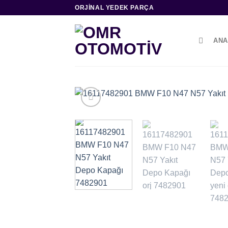
İçeriğe
ORJINAL YEDEK PARÇA
atla
ANA