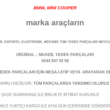
BMW
, MİNİ COOPER
marka araçların
R, KAPORTA, ELEKTRONİK, MEKANİK TÜM YEDEK PARÇALARI MEVCU
ORİJİNAL – MUADİL YEDEK PARÇALARI
0544 507 55 58
DEK PARÇALARI İÇİN MESAJ ATIP VEYA ARAYARAK DETA
NIRLI DEĞİLDİR,
TÜM PARÇALARDA YARDIMCI OLURU
 ŞASE NUMARANIZ İLE BİRLİKTE İRTİBAT KURUNUZ
UZ YURTİÇİ KARGO İLE AYNI GÜN İÇERİSİNDE GÖNDER