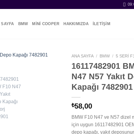
09:
 SAYFA
BMW
MİNİ COOPER
HAKKIMIZDA
İLETİŞİM
ANA SAYFA
/
BMW
/
5 SERI F
16117482901 B
N47 N57 Yakıt 
Kapağı 7482901
58,00
₺
BMW F10 N47 ve N57 dizel mo
için uygun 16117482901 OEM
depo kapağı, yakıt deposunun