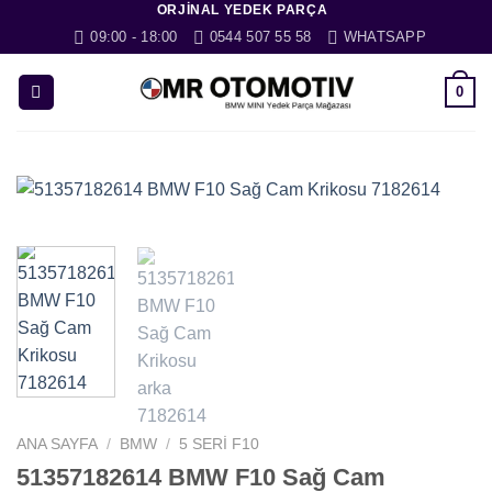
ORJINAL YEDEK PARÇA
İçeriğe
09:00 - 18:00
0544 507 55 58
WHATSAPP
atla
0
ANA SAYFA
/
BMW
/
5 SERI F10
51357182614 BMW F10 Sağ Cam