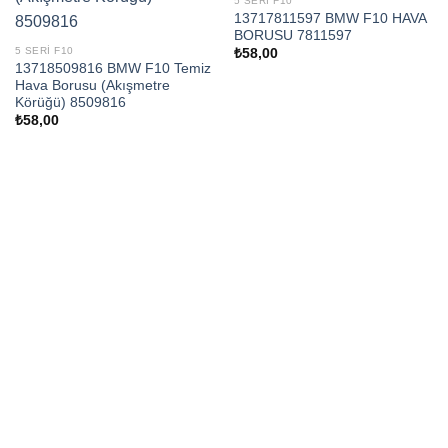
5 SERI F10
13717811597 BMW F10 HAVA
BORUSU 7811597
5 SERI F10
₺
58,00
13718509816 BMW F10 Temiz
Hava Borusu (Akışmetre
Körüğü) 8509816
₺
58,00
CALL US
E-MAIL