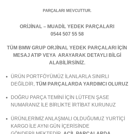
PARÇALARI MEVCUTTUR.
ORİJİNAL – MUADİL YEDEK PARÇALARI
0544 507 55 58
TÜM BMW GRUP ORJİNAL YEDEK PARÇALARI İÇİN
MESAJ ATIP VEYA ARAYARAK DETAYLI BİLGİ
ALABİLİRSİNİZ.
ÜRÜN PORTFÖYÜMÜZ İLANLARLA SINIRLI
DEĞİLDİR,
TÜM PARÇALARDA YARDIMCI OLURUZ
DOĞRU PARÇA TEMİNİ İÇİN LÜTFEN ŞASE
NUMARANIZ İLE BİRLİKTE İRTİBAT KURUNUZ
ÜRÜNLERİMİZ ANLAŞMALI OLDUĞUMUZ YURTİÇİ
KARGO İLE AYNI GÜN İÇERİSİNDE
GÖNDERİLMEKTEDİR.
ACİL PARÇALARDA