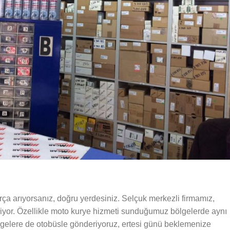
a arıyorsanız, doğru yerdesiniz. Selçuk merkezli firmamız,
riyor. Özellikle moto kurye hizmeti sunduğumuz bölgelerde aynı
lgelere de otobüsle gönderiyoruz, ertesi günü beklemenize