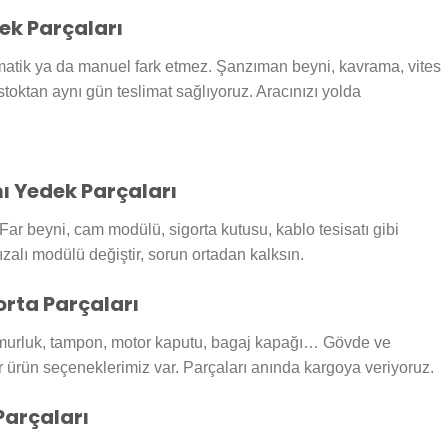
k Parçaları
tomatik ya da manuel fark etmez. Şanzıman beyni, kavrama, vites
stoktan aynı gün teslimat sağlıyoruz. Aracınızı yolda
ı Yedek Parçaları
Far beyni, cam modülü, sigorta kutusu, kablo tesisatı gibi
ızalı modülü değiştir, sorun ortadan kalksın.
rta Parçaları
amurluk, tampon, motor kaputu, bagaj kapağı… Gövde ve
ürün seçeneklerimiz var. Parçaları anında kargoya veriyoruz.
Parçaları