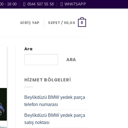
00 - 18:00
0544 507 55 58
WHATSAPP
GIRIŞ YAP
SEPET /
₺
0,00
0
Ara
ARA
HIZMET BÖLGELERI
Beylikdüzü BMW yedek parça
telefon numarası
Beylikdüzü BMW yedek parça
satış noktası