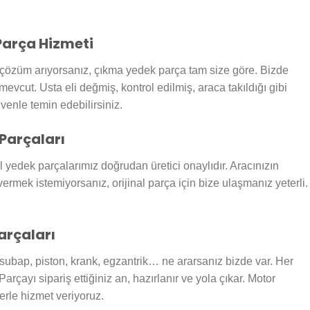
arça Hizmeti
özüm arıyorsanız, çıkma yedek parça tam size göre. Bizde
mevcut. Usta eli değmiş, kontrol edilmiş, araca takıldığı gibi
venle temin edebilirsiniz.
Parçaları
al yedek parçalarımız doğrudan üretici onaylıdır. Aracınızın
mek istemiyorsanız, orijinal parça için bize ulaşmanız yeterli.
arçaları
i, subap, piston, krank, egzantrik… ne ararsanız bizde var. Her
rçayı sipariş ettiğiniz an, hazırlanır ve yola çıkar. Motor
lerle hizmet veriyoruz.