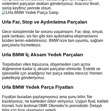
sistemleri parçaları stoktan gönderiyoruz. Aracınız ferah,
sürüş keyfiniz yerinde olsun.
Urla Far, Stop ve Aydınlatma Parçaları
Gece sürüşlerinde far sorunu yaşamayın. Far, stop, sinyal,
park lambası, sis farı gibi tüm aydınlatma ekipmanlarını
bizden temin edebilirsiniz. BMW’nize tam uyumlu, sağlam
parçalarla hizmetteyiz.
Urla BMW İç Aksam Yedek Parçaları
Torpidodan vites topuzuna, döşemeden cam açma
düğmesine kadar iç aksam parçaları elimizde. Estetik ve
işlevsellik için aradığınız her parça stokta mevcut. Hemen
paketleyip gönderiyoruz.
Urla BMW Yedek Parça Fiyatları
Fiyatları buradan paylaşmıyoruz ama şunu bilin: Ne
kazıklıyoruz, ne kaliteden ödün veriyoruz. Uygun fiyat, kaliteli
hizmet, hızlı teslimat OMR Otomotiv’in prensibidir. Detaylı
bilgi için bize ulaşmanız yeterli.