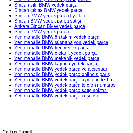
Sincan sıfır BMW yedek parça
Sincan çıkma BMW yedek parça
Sincan BMW yedek parça fiyatları
Sincan BMW yedek parça satışı
Ankara Sincan BMW yedek parça
Sincan BMW yedek parça
Yenimahalle BMW ön takım yedek parça
Yenimahalle BMW süspansiyon yedek parça
Yenimahalle BMW fren yedek parça
Yenimahalle BMW elektrik yedek parça
Yenimahalle BMW mekanik yedek parça
Yenimahalle BMW kaporta yedek parça
Yenimahalle BMW yedek parça ve aksesuar
Yenimahalle BMW yedek parça online sipariş
Yenimahalle BMW yedek parça aynı gün teslim
Yenimahalle BMW yedek parça telefon numarası
Yenimahalle BMW yedek parça satış noktası
Yenimahalle BMW yedek parça çeşitleri
Call us
E-mail