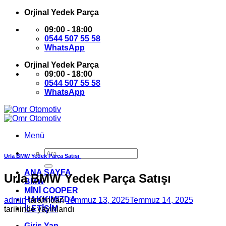
İçeriğe
Orjinal Yedek Parça
atla
09:00 - 18:00
0544 507 55 58
WhatsApp
Orjinal Yedek Parça
09:00 - 18:00
0544 507 55 58
WhatsApp
Menü
Ara:
Urla BMW Yedek Parça Satışı
ANA SAYFA
Urla BMW Yedek Parça Satışı
BMW
MİNİ COOPER
HAKKIMIZDA
admin
tarafından
Temmuz 13, 2025
Temmuz 14, 2025
İLETİŞİM
tarihinde yayınlandı
Giriş Yap