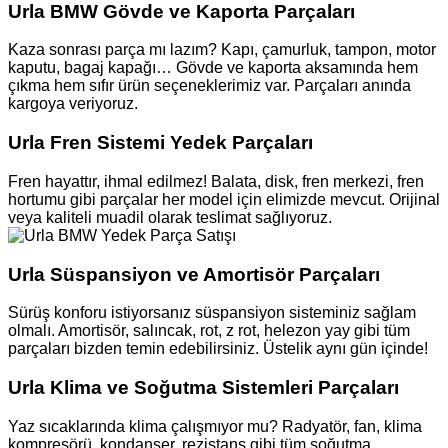
Urla BMW Gövde ve Kaporta Parçaları
Kaza sonrası parça mı lazım? Kapı, çamurluk, tampon, motor
kaputu, bagaj kapağı… Gövde ve kaporta aksamında hem
çıkma hem sıfır ürün seçeneklerimiz var. Parçaları anında
kargoya veriyoruz.
Urla Fren Sistemi Yedek Parçaları
Fren hayattır, ihmal edilmez! Balata, disk, fren merkezi, fren
hortumu gibi parçalar her model için elimizde mevcut. Orijinal
veya kaliteli muadil olarak teslimat sağlıyoruz.
Urla Süspansiyon ve Amortisör Parçaları
Sürüş konforu istiyorsanız süspansiyon sisteminiz sağlam
olmalı. Amortisör, salıncak, rot, z rot, helezon yay gibi tüm
parçaları bizden temin edebilirsiniz. Üstelik aynı gün içinde!
Urla Klima ve Soğutma Sistemleri Parçaları
Yaz sıcaklarında klima çalışmıyor mu? Radyatör, fan, klima
kompresörü, kondanser, rezistans gibi tüm soğutma