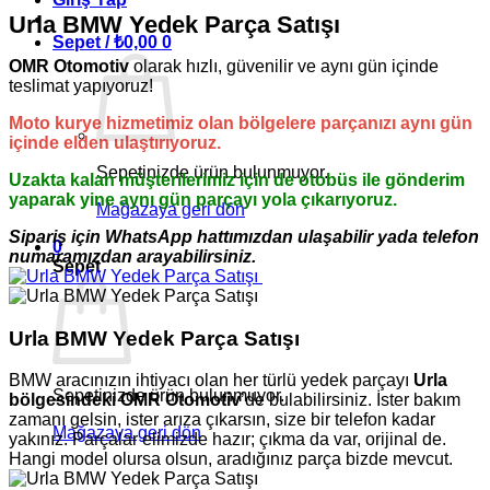
Urla BMW Yedek Parça Satışı
Sepet /
₺
0,00
0
OMR Otomotiv
olarak hızlı, güvenilir ve aynı gün içinde
teslimat yapıyoruz!
Moto kurye hizmetimiz olan bölgelere parçanızı aynı gün
içinde elden ulaştırıyoruz.
Sepetinizde ürün bulunmuyor.
Uzakta kalan müşterilerimiz için de otobüs ile gönderim
yaparak yine aynı gün parçayı yola çıkarıyoruz.
Mağazaya geri dön
Sipariş için WhatsApp hattımızdan ulaşabilir yada telefon
0
numaramızdan arayabilirsiniz.
Sepet
Urla BMW Yedek Parça Satışı
BMW aracınızın ihtiyacı olan her türlü yedek parçayı
Urla
Sepetinizde ürün bulunmuyor.
bölgesindeki OMR Otomotiv
’de bulabilirsiniz. İster bakım
zamanı gelsin, ister arıza çıkarsın, size bir telefon kadar
Mağazaya geri dön
yakınız. Parçalar elimizde hazır; çıkma da var, orijinal de.
Hangi model olursa olsun, aradığınız parça bizde mevcut.