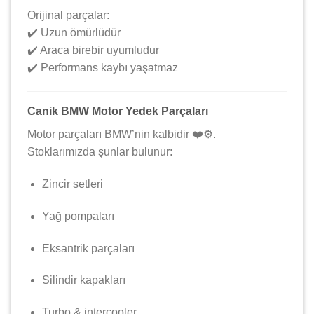
Orijinal parçalar:
✔️ Uzun ömürlüdür
✔️ Araca birebir uyumludur
✔️ Performans kaybı yaşatmaz
Canik BMW Motor Yedek Parçaları
Motor parçaları BMW’nin kalbidir ❤️⚙️.
Stoklarımızda şunlar bulunur:
Zincir setleri
Yağ pompaları
Eksantrik parçaları
Silindir kapakları
Turbo & intercooler