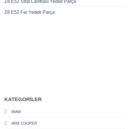
Z8 E52 Stop Lambası Yedek Parça
Z8 E52 Far Yedek Parça
CALL US
E-MAIL
KATEGORİLER
BMW
MİNİ COOPER