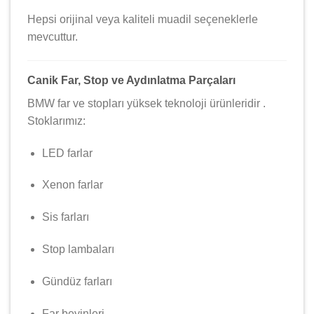
Hepsi orijinal veya kaliteli muadil seçeneklerle
mevcuttur.
Canik Far, Stop ve Aydınlatma Parçaları
BMW far ve stopları yüksek teknoloji ürünleridir .
Stoklarımız:
LED farlar
Xenon farlar
Sis farları
Stop lambaları
Gündüz farları
Far beyinleri