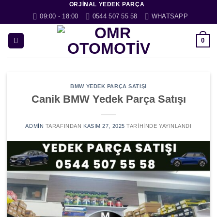
ORJINAL YEDEK PARÇA
İçeriğe
09:00 - 18:00
0544 507 55 58
WHATSAPP
atla
0
BMW YEDEK PARÇA SATIŞI
Canik BMW Yedek Parça Satışı
ADMIN
TARAFINDAN
KASIM 27, 2025
TARIHINDE YAYINLANDI