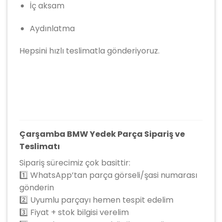
İç aksam
Aydınlatma
Hepsini hızlı teslimatla gönderiyoruz.
Çarşamba BMW Yedek Parça Sipariş ve
Teslimatı
Sipariş sürecimiz çok basittir:
1️⃣ WhatsApp’tan parça görseli/şasi numarası
gönderin
2️⃣ Uyumlu parçayı hemen tespit edelim
3️⃣ Fiyat + stok bilgisi verelim