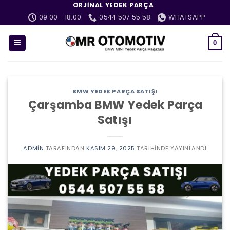
İçeriğe
ORJINAL YEDEK PARÇA
atla
09:00 - 18:00
0544 507 55 58
WHATSAPP
0
BMW YEDEK PARÇA SATIŞI
Çarşamba BMW Yedek Parça
Satışı
ADMIN
TARAFINDAN
KASIM 29, 2025
TARIHINDE YAYINLANDI