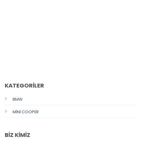
CALL US
E-MAIL
KATEGORİLER
BMW
MİNİ COOPER
BİZ KİMİZ