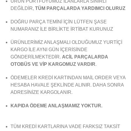
ÜRÜN PORTFÖYÜMÜZ İLANLARLA SINIRLI
DEĞİLDİR,
TÜM PARÇALARDA YARDIMCI OLURUZ
DOĞRU PARÇA TEMİNİ İÇİN LÜTFEN ŞASE
NUMARANIZ İLE BİRLİKTE İRTİBAT KURUNUZ
ÜRÜNLERİMİZ ANLAŞMALI OLDUĞUMUZ YURTİÇİ
KARGO İLE AYNI GÜN İÇERİSİNDE
GÖNDERİLMEKTEDİR.
ACİL PARÇALARDA
OTOBÜS VE VİP KARGOMUZ VARDIR
.
ÖDEMELER KREDİ KARTINDAN MAİL ORDER VEYA
HESABA HAVALE ŞEKLİNDE ALINIR. DAHA SONRA
ADRESİNİZE KARGOLANIR.
KAPIDA ÖDEME ANLAŞMAMIZ YOKTUR.
TÜM KREDİ KARTLARINA VADE FARKSIZ TAKSİT