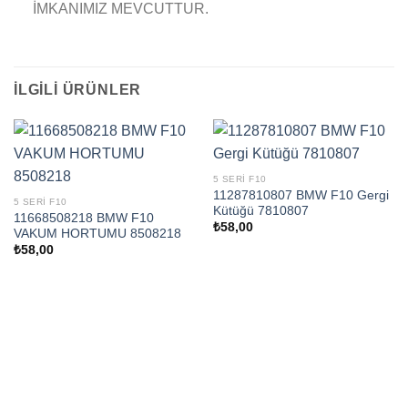
İMKANIMIZ MEVCUTTUR.
İLGILI ÜRÜNLER
5 SERI F10
11287810807 BMW F10 Gergi
5 SERI F10
Kütüğü 7810807
11668508218 BMW F10
₺
58,00
VAKUM HORTUMU 8508218
₺
58,00