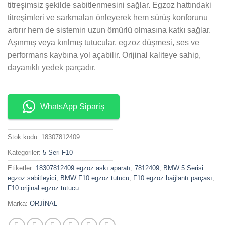
titreşimsiz şekilde sabitlenmesini sağlar. Egzoz hattındaki
titreşimleri ve sarkmaları önleyerek hem sürüş konforunu
artırır hem de sistemin uzun ömürlü olmasına katkı sağlar.
Aşınmış veya kırılmış tutucular, egzoz düşmesi, ses ve
performans kaybına yol açabilir. Orijinal kaliteye sahip,
dayanıklı yedek parçadır.
WhatsApp Sipariş
Stok kodu:
18307812409
Kategoriler:
5 Seri F10
Etiketler:
18307812409 egzoz askı aparatı
,
7812409
,
BMW 5 Serisi
egzoz sabitleyici
,
BMW F10 egzoz tutucu
,
F10 egzoz bağlantı parçası
,
F10 orijinal egzoz tutucu
Marka:
ORJİNAL