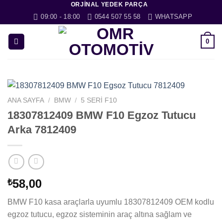
ORJINAL YEDEK PARÇA
İçeriğe
09:00 - 18:00
0544 507 55 58
WHATSAPP
atla
0
ANA SAYFA
/
BMW
/
5 SERI F10
18307812409 BMW F10 Egzoz Tutucu
Arka 7812409
58,00
₺
BMW F10 kasa araçlarla uyumlu 18307812409 OEM kodlu
egzoz tutucu, egzoz sisteminin araç altına sağlam ve