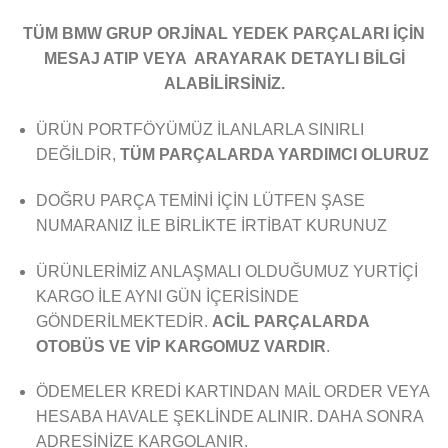
TÜM BMW GRUP ORJİNAL YEDEK PARÇALARI İÇİN
MESAJ ATIP VEYA ARAYARAK DETAYLI BİLGİ
ALABİLİRSİNİZ.
ÜRÜN PORTFÖYÜMÜZ İLANLARLA SINIRLI
DEĞİLDİR,
TÜM PARÇALARDA YARDIMCI OLURUZ
DOĞRU PARÇA TEMİNİ İÇİN LÜTFEN ŞASE
NUMARANIZ İLE BİRLİKTE İRTİBAT KURUNUZ
ÜRÜNLERİMİZ ANLAŞMALI OLDUĞUMUZ YURTİÇİ
KARGO İLE AYNI GÜN İÇERİSİNDE
GÖNDERİLMEKTEDİR.
ACİL PARÇALARDA
OTOBÜS VE VİP KARGOMUZ VARDIR
.
ÖDEMELER KREDİ KARTINDAN MAİL ORDER VEYA
HESABA HAVALE ŞEKLİNDE ALINIR. DAHA SONRA
ADRESİNİZE KARGOLANIR.