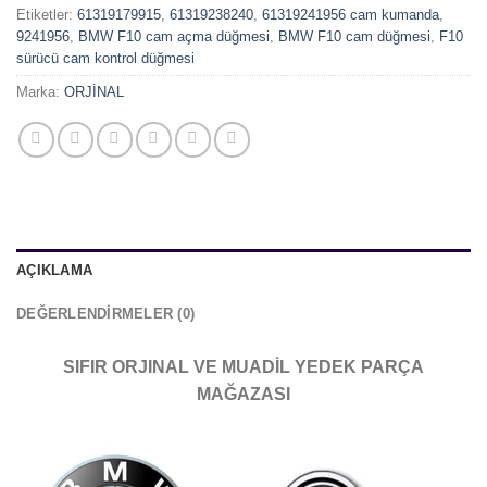
Etiketler:
61319179915
,
61319238240
,
61319241956 cam kumanda
,
9241956
,
BMW F10 cam açma düğmesi
,
BMW F10 cam düğmesi
,
F10
sürücü cam kontrol düğmesi
Marka:
ORJİNAL
AÇIKLAMA
DEĞERLENDIRMELER (0)
SIFIR ORJINAL VE MUADİL YEDEK PARÇA
MAĞAZASI