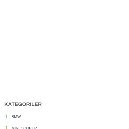
CALL US
E-MAIL
KATEGORİLER
BMW
MİNİ COOPER