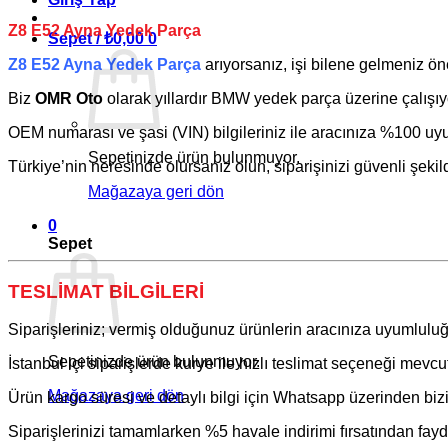
Z8 E52 Ayna Yedek Parça
Sepet /
₺
0,00
0
Z8 E52 Ayna Yedek Parça
arıyorsanız, işi bilene gelmeniz ö
Biz
OMR Oto
olarak yıllardır
BMW
yedek parça üzerine çalışıy
OEM numarası ve şasi (VIN) bilgileriniz ile aracınıza %100 uyum
Sepetinizde ürün bulunmuyor.
Türkiye’nin neresinde olursanız olun, siparişinizi güvenli şekil
Mağazaya geri dön
0
Sepet
TESLİMAT BİLGİLERİ
Siparişleriniz; vermiş olduğunuz ürünlerin aracınıza uyumluluğ
Sepetinizde ürün bulunmuyor.
İstanbul içi siparişlerde kurye ile hızlı teslimat seçeneği mevcut
Mağazaya geri dön
Ürün kargo süresi ve detaylı bilgi için Whatsapp üzerinden bizim
Siparişlerinizi tamamlarken %5 havale indirimi fırsatından fayda