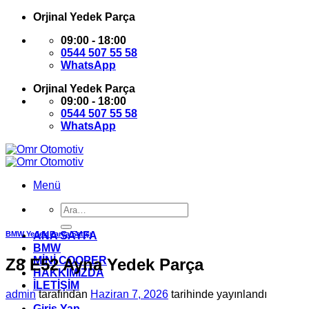
İçeriğe
Orjinal Yedek Parça
atla
09:00 - 18:00
0544 507 55 58
WhatsApp
Orjinal Yedek Parça
09:00 - 18:00
0544 507 55 58
WhatsApp
Menü
Ara:
BMW Yedek Parça Satışı
ANA SAYFA
BMW
MİNİ COOPER
Z8 E52 Ayna Yedek Parça
HAKKIMIZDA
İLETİŞİM
admin
tarafından
Haziran 7, 2026
tarihinde yayınlandı
Giriş Yap