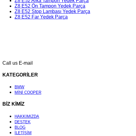
Z8 E52 Arka Tampon Yedek Parça
Z8 E52 Ön Tampon Yedek Parça
Z8 E52 Stop Lambası Yedek Parça
Z8 E52 Far Yedek Parça
Call us
E-mail
KATEGORİLER
BMW
MİNİ COOPER
BİZ KİMİZ
HAKKIMIZDA
DESTEK
BLOG
İLETİŞİM