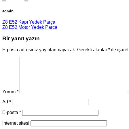
admin
Z8 E52 Kapı Yedek Parça
Z8 E52 Motor Yedek Parça
Bir yanıt yazın
E-posta adresiniz yayınlanmayacak.
Gerekli alanlar
*
ile işare
Yorum
*
Ad
*
E-posta
*
İnternet sitesi