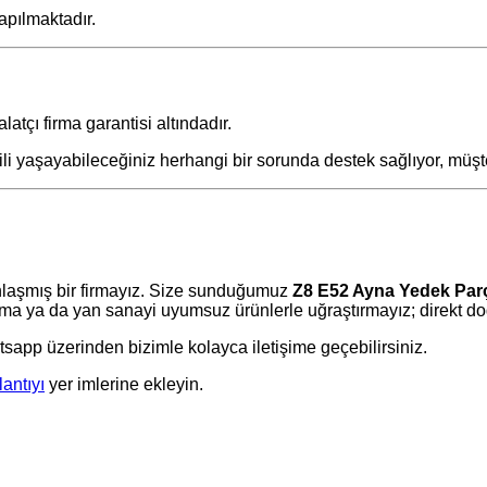
apılmaktadır.
latçı firma garantisi altındadır.
gili yaşayabileceğiniz herhangi bir sorunda destek sağlıyor, müş
laşmış bir firmayız. Size sunduğumuz
Z8 E52 Ayna Yedek Par
 ya da yan sanayi uyumsuz ürünlerle uğraştırmayız; direkt doğr
tsapp üzerinden bizimle kolayca iletişime geçebilirsiniz.
lantıyı
yer imlerine ekleyin.