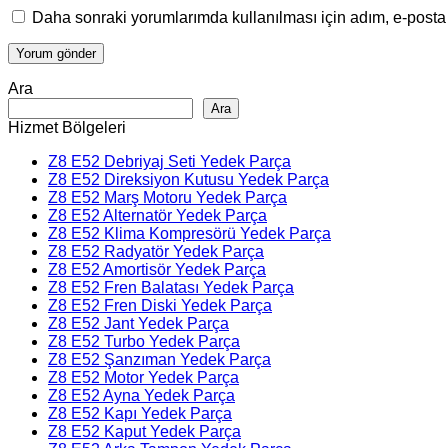
Daha sonraki yorumlarımda kullanılması için adım, e-posta 
Ara
Ara
Hizmet Bölgeleri
Z8 E52 Debriyaj Seti Yedek Parça
Z8 E52 Direksiyon Kutusu Yedek Parça
Z8 E52 Marş Motoru Yedek Parça
Z8 E52 Alternatör Yedek Parça
Z8 E52 Klima Kompresörü Yedek Parça
Z8 E52 Radyatör Yedek Parça
Z8 E52 Amortisör Yedek Parça
Z8 E52 Fren Balatası Yedek Parça
Z8 E52 Fren Diski Yedek Parça
Z8 E52 Jant Yedek Parça
Z8 E52 Turbo Yedek Parça
Z8 E52 Şanzıman Yedek Parça
Z8 E52 Motor Yedek Parça
Z8 E52 Ayna Yedek Parça
Z8 E52 Kapı Yedek Parça
Z8 E52 Kaput Yedek Parça