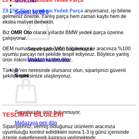
Z8 E52 Stop Lambası Yedek Parça
Z8 E52 Stop Lambası Yedek Parça
arıyorsanız, işi bilene
Sepet /
₺
0,00
0
gelmeniz önemli. Yanlış parça hem zaman kaybı hem de
ekstra maliyet demektir.
Biz
OMR Oto
olarak yıllardır
BMW
yedek parça üzerine
çalışıyoruz.
OEM numarası ve şasi (VIN) bilgileriniz ile aracınıza %100
Sepetinizde ürün bulunmuyor.
uyumlu parçayı net şekilde tespit ediyoruz. Böylece yanlış
Mağazaya geri dön
ürün riskini ortadan kaldırıyoruz.
0
Türkiye’nin neresinde olursanız olun, siparişinizi güvenli
Sepet
şekilde adresinize ulaştırıyoruz.
Sepetinizde ürün bulunmuyor.
TESLİMAT BİLGİLERİ
Mağazaya geri dön
Siparişleriniz; vermiş olduğunuz ürünlerin aracınıza
uyumluluğu kontrol edildikten sonra 1-3 iş günü içerisinde
özenle paketlenerek kargoya verilmektedir.