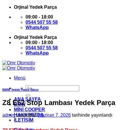
İçeriğe
Orjinal Yedek Parça
atla
09:00 - 18:00
0544 507 55 58
WhatsApp
Orjinal Yedek Parça
09:00 - 18:00
0544 507 55 58
WhatsApp
Menü
Ara:
BMW Yedek Parça Satışı
ANA SAYFA
Z8 E52 Stop Lambası Yedek Parça
BMW
MİNİ COOPER
HAKKIMIZDA
admin
tarafından
Haziran 7, 2026
tarihinde yayınlandı
İLETİŞİM
Giriş Yap