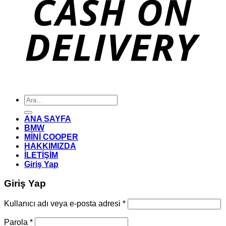
Ara:
ANA SAYFA
BMW
MİNİ COOPER
HAKKIMIZDA
İLETİŞİM
Giriş Yap
Giriş Yap
Gerekli
Kullanıcı adı veya e-posta adresi
*
Gerekli
Parola
*