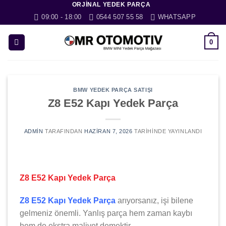
ORJINAL YEDEK PARÇA
İçeriğe
09:00 - 18:00
0544 507 55 58
WHATSAPP
atla
0
BMW YEDEK PARÇA SATIŞI
Z8 E52 Kapı Yedek Parça
ADMIN
TARAFINDAN
HAZIRAN 7, 2026
TARIHINDE YAYINLANDI
Z8 E52 Kapı Yedek Parça
Z8 E52 Kapı Yedek Parça
arıyorsanız, işi bilene
gelmeniz önemli. Yanlış parça hem zaman kaybı
hem de ekstra maliyet demektir.