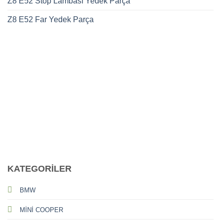
Z8 E52 Stop Lambası Yedek Parça
Z8 E52 Far Yedek Parça
CALL US
E-MAIL
KATEGORİLER
BMW
MİNİ COOPER