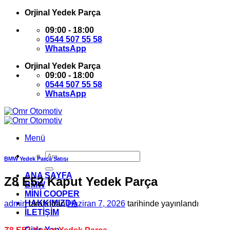
İçeriğe
Orjinal Yedek Parça
atla
09:00 - 18:00
0544 507 55 58
WhatsApp
Orjinal Yedek Parça
09:00 - 18:00
0544 507 55 58
WhatsApp
Menü
Ara:
BMW Yedek Parça Satışı
ANA SAYFA
Z8 E52 Kaput Yedek Parça
BMW
MİNİ COOPER
HAKKIMIZDA
admin
tarafından
Haziran 7, 2026
tarihinde yayınlandı
İLETİŞİM
Giriş Yap