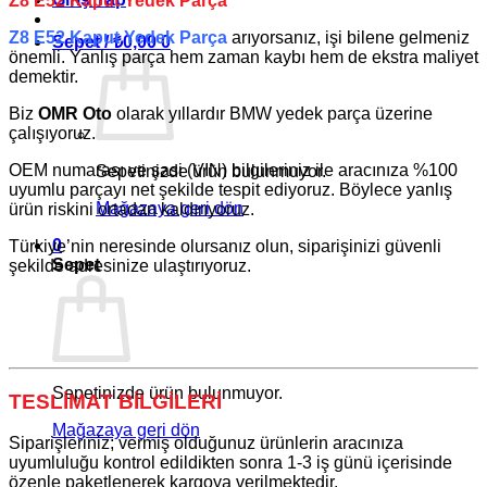
Z8 E52 Kaput Yedek Parça
Z8 E52 Kaput Yedek Parça
arıyorsanız, işi bilene gelmeniz
Sepet /
₺
0,00
0
önemli. Yanlış parça hem zaman kaybı hem de ekstra maliyet
demektir.
Biz
OMR Oto
olarak yıllardır
BMW
yedek parça üzerine
çalışıyoruz.
OEM numarası ve şasi (VIN) bilgileriniz ile aracınıza %100
Sepetinizde ürün bulunmuyor.
uyumlu parçayı net şekilde tespit ediyoruz. Böylece yanlış
Mağazaya geri dön
ürün riskini ortadan kaldırıyoruz.
0
Türkiye’nin neresinde olursanız olun, siparişinizi güvenli
Sepet
şekilde adresinize ulaştırıyoruz.
Sepetinizde ürün bulunmuyor.
TESLİMAT BİLGİLERİ
Mağazaya geri dön
Siparişleriniz; vermiş olduğunuz ürünlerin aracınıza
uyumluluğu kontrol edildikten sonra 1-3 iş günü içerisinde
özenle paketlenerek kargoya verilmektedir.