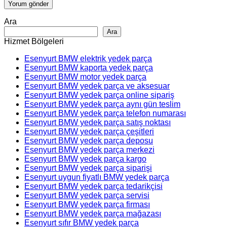
Ara
Ara
Hizmet Bölgeleri
Esenyurt BMW elektrik yedek parça
Esenyurt BMW kaporta yedek parça
Esenyurt BMW motor yedek parça
Esenyurt BMW yedek parça ve aksesuar
Esenyurt BMW yedek parça online sipariş
Esenyurt BMW yedek parça aynı gün teslim
Esenyurt BMW yedek parça telefon numarası
Esenyurt BMW yedek parça satış noktası
Esenyurt BMW yedek parça çeşitleri
Esenyurt BMW yedek parça deposu
Esenyurt BMW yedek parça merkezi
Esenyurt BMW yedek parça kargo
Esenyurt BMW yedek parça siparişi
Esenyurt uygun fiyatlı BMW yedek parça
Esenyurt BMW yedek parça tedarikçisi
Esenyurt BMW yedek parça servisi
Esenyurt BMW yedek parça firması
Esenyurt BMW yedek parça mağazası
Esenyurt sıfır BMW yedek parça