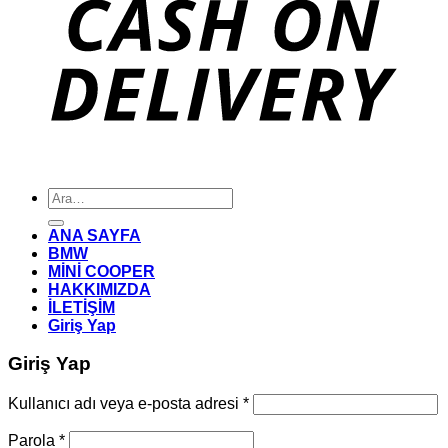
Ara:
ANA SAYFA
BMW
MİNİ COOPER
HAKKIMIZDA
İLETİŞİM
Giriş Yap
Giriş Yap
Gerekli
Kullanıcı adı veya e-posta adresi
*
Gerekli
Parola
*