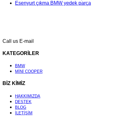
Esenyurt çıkma BMW yedek parça
Call us
E-mail
KATEGORİLER
BMW
MİNİ COOPER
BİZ KİMİZ
HAKKIMIZDA
DESTEK
BLOG
İLETİŞİM