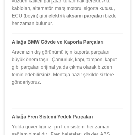
yüzden kaliteli parçalar kullanmak gerekir. Akü
kabloları, alternatör, marş motoru, sigorta kutusu,
ECU (beyin) gibi
elektrik aksamı parçaları
bizde
her zaman bulunur.
Aliağa BMW Gövde ve Kaporta Parçaları
Aracınızın dış görünümü için kaporta parçaları
büyük önem taşır . Çamurluk, kapı, tampon, kaput
gibi parçaları orijinal ya da çıkma olarak bizden
temin edebilirsiniz. Montaja hazır şekilde sizlere
gönderiyoruz.
Aliağa Fren Sistemi Yedek Parçaları
Yolda güvenliğiniz için fren sistemi her zaman
sağlam olmalıdır . Fren balataları, diskler, ABS