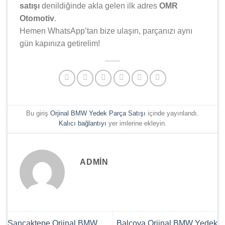
satışı
denildiğinde akla gelen ilk adres
OMR
Otomotiv
.
Hemen WhatsApp’tan bize ulaşın, parçanızı aynı
gün kapınıza getirelim!
Bu giriş
Orjinal BMW Yedek Parça Satışı
içinde yayınlandı.
Kalıcı bağlantıyı
yer imlerine ekleyin.
ADMIN
Sancaktepe Orjinal BMW
Balçova Orjinal BMW Yedek