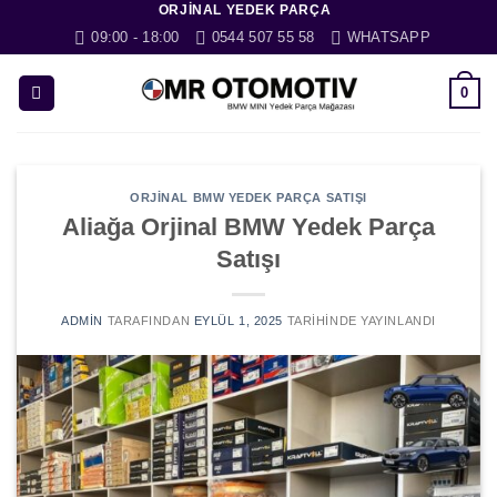
ORJINAL YEDEK PARÇA
İçeriğe
09:00 - 18:00
0544 507 55 58
WHATSAPP
atla
0
ORJINAL BMW YEDEK PARÇA SATIŞI
Aliağa Orjinal BMW Yedek Parça
Satışı
ADMIN
TARAFINDAN
EYLÜL 1, 2025
TARIHINDE YAYINLANDI