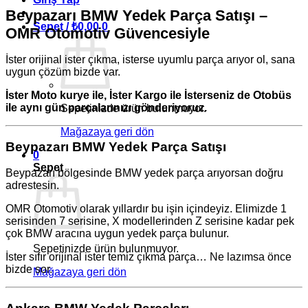
Beypazarı BMW Yedek Parça Satışı –
Sepet /
₺
0,00
0
OMR Otomotiv Güvencesiyle
İster orijinal ister çıkma, isterse uyumlu parça arıyor ol, sana
uygun çözüm bizde var.
İster Moto kurye ile, İster Kargo ile İsterseniz de Otobüs
ile aynı gün parçalarınızı gönderiyoruz.
Sepetinizde ürün bulunmuyor.
Mağazaya geri dön
Beypazarı BMW Yedek Parça Satışı
0
Sepet
Beypazarı bölgesinde BMW yedek parça arıyorsan doğru
adrestesin.
OMR Otomotiv olarak yıllardır bu işin içindeyiz. Elimizde 1
serisinden 7 serisine, X modellerinden Z serisine kadar pek
çok BMW aracına uygun yedek parça bulunur.
Sepetinizde ürün bulunmuyor.
İster sıfır orijinal ister temiz çıkma parça… Ne lazımsa önce
bizde sor.
Mağazaya geri dön