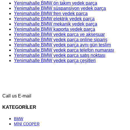
Yenimahalle BMW ön takım yedek parça
Yenimahalle BMW süspansiyon yedek parça
Yenimahalle BMW fren yedek parça
Yenimahalle BMW elektrik yedek parça
Yenimahalle BMW mekanik yedek parça
Yenimahalle BMW kaporta yedek parça
Yenimahalle BMW yedek parça ve aksesuar
Yenimahalle BMW yedek parça online sipariş
Yenimahalle BMW yedek parça aynı gün teslim
Yenimahalle BMW yedek parça telefon numarası
Yenimahalle BMW yedek parça satış noktası
Yenimahalle BMW yedek parça çeşitleri
Call us
E-mail
KATEGORİLER
BMW
MİNİ COOPER