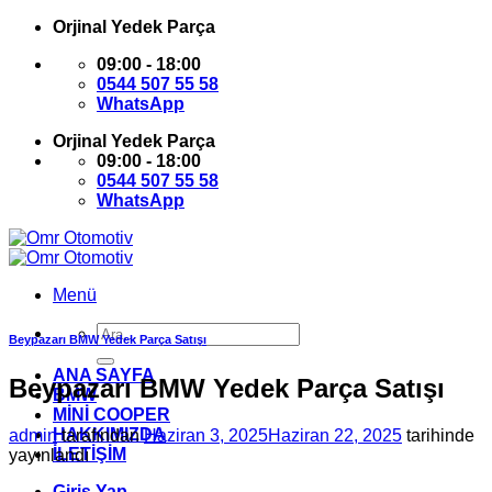
İçeriğe
Orjinal Yedek Parça
atla
09:00 - 18:00
0544 507 55 58
WhatsApp
Orjinal Yedek Parça
09:00 - 18:00
0544 507 55 58
WhatsApp
Menü
Ara:
Beypazarı BMW Yedek Parça Satışı
ANA SAYFA
Beypazarı BMW Yedek Parça Satışı
BMW
MİNİ COOPER
HAKKIMIZDA
admin
tarafından
Haziran 3, 2025
Haziran 22, 2025
tarihinde
İLETİŞİM
yayınlandı
Giriş Yap