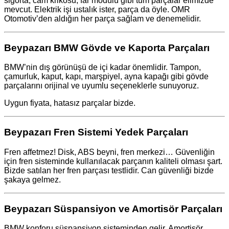
sigorta, cam krikosu, far modülü gibi tüm parçalar elimizde
mevcut. Elektrik işi ustalık ister, parça da öyle. OMR
Otomotiv’den aldığın her parça sağlam ve denemelidir.
Beypazarı BMW Gövde ve Kaporta Parçaları
BMW’nin dış görünüşü de içi kadar önemlidir. Tampon,
çamurluk, kaput, kapı, marşpiyel, ayna kapağı gibi gövde
parçalarını orijinal ve uyumlu seçeneklerle sunuyoruz.
Uygun fiyata, hatasız parçalar bizde.
Beypazarı Fren Sistemi Yedek Parçaları
Fren affetmez! Disk, ABS beyni, fren merkezi… Güvenliğin
için fren sisteminde kullanılacak parçanın kaliteli olması şart.
Bizde satılan her fren parçası testlidir. Can güvenliği bizde
şakaya gelmez.
Beypazarı Süspansiyon ve Amortisör Parçaları
BMW konforu süspansiyon sisteminden gelir. Amortisör,