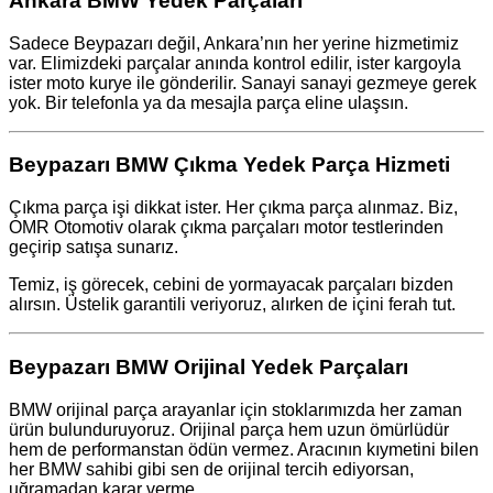
Ankara BMW Yedek Parçaları
Sadece Beypazarı değil, Ankara’nın her yerine hizmetimiz
var. Elimizdeki parçalar anında kontrol edilir, ister kargoyla
ister moto kurye ile gönderilir. Sanayi sanayi gezmeye gerek
yok. Bir telefonla ya da mesajla parça eline ulaşsın.
Beypazarı BMW Çıkma Yedek Parça Hizmeti
Çıkma parça işi dikkat ister. Her çıkma parça alınmaz. Biz,
OMR Otomotiv olarak çıkma parçaları motor testlerinden
geçirip satışa sunarız.
Temiz, iş görecek, cebini de yormayacak parçaları bizden
alırsın. Üstelik garantili veriyoruz, alırken de içini ferah tut.
Beypazarı BMW Orijinal Yedek Parçaları
BMW orijinal parça arayanlar için stoklarımızda her zaman
ürün bulunduruyoruz. Orijinal parça hem uzun ömürlüdür
hem de performanstan ödün vermez. Aracının kıymetini bilen
her BMW sahibi gibi sen de orijinal tercih ediyorsan,
uğramadan karar verme.