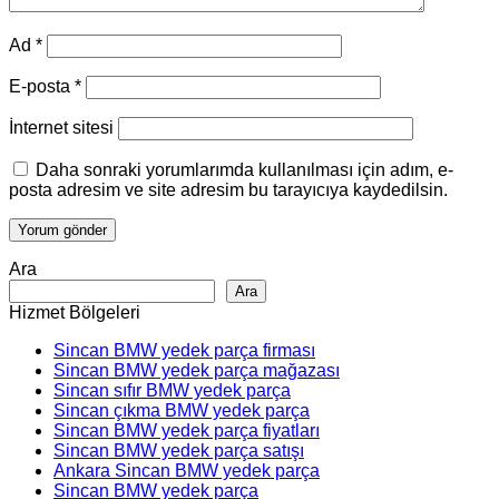
Ad
*
E-posta
*
İnternet sitesi
Daha sonraki yorumlarımda kullanılması için adım, e-
posta adresim ve site adresim bu tarayıcıya kaydedilsin.
Ara
Ara
Hizmet Bölgeleri
Sincan BMW yedek parça firması
Sincan BMW yedek parça mağazası
Sincan sıfır BMW yedek parça
Sincan çıkma BMW yedek parça
Sincan BMW yedek parça fiyatları
Sincan BMW yedek parça satışı
Ankara Sincan BMW yedek parça
Sincan BMW yedek parça