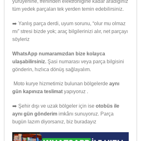
yürüyenine, freninden elektroniğine kadar aradığınız
tüm yedek parçaları tek yerden temin edebilirsiniz.
➡️ Yanlış parça derdi, uyum sorunu, “olur mu olmaz
mı” stresi bizde yok; araç bilgilerinizi alır, net parçayı
söyleriz
WhatsApp numaramızdan bize kolayca
ulaşabilirsiniz.
Şasi numarası veya parça bilgisini
gönderin, hızlıca dönüş sağlayalım.
️ Moto kurye hizmetimiz bulunan bölgelerde
aynı
gün kapınıza teslimat
yapıyoruz .
➡️ Şehir dışı ve uzak bölgeler için ise
otobüs ile
aynı gün gönderim
imkânı sunuyoruz. Parça
bugün lazım diyorsanız, biz buradayız