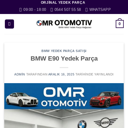
ORJINAL YEDEK PARÇA
İçeriğe
09:00 - 18:00
0544 507 55 58
WHATSAPP
atla
0
BMW YEDEK PARÇA SATIŞI
BMW E90 Yedek Parça
ADMIN
TARAFINDAN
ARALIK 16, 2025
TARIHINDE YAYINLANDI