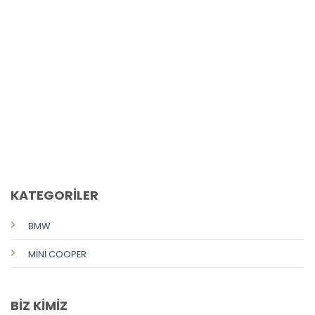
CALL US
E-MAIL
KATEGORİLER
BMW
MİNİ COOPER
BİZ KİMİZ