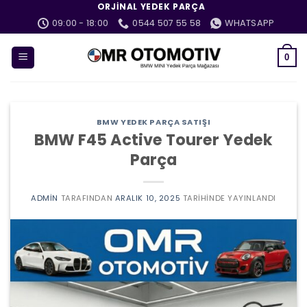
İçeriğe
ORJINAL YEDEK PARÇA
atla
09:00 - 18:00
0544 507 55 58
WHATSAPP
0
BMW YEDEK PARÇA SATIŞI
BMW F45 Active Tourer Yedek
Parça
ADMIN
TARAFINDAN
ARALIK 10, 2025
TARIHINDE YAYINLANDI