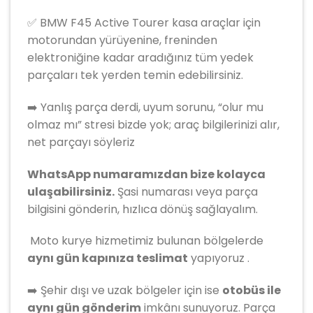
✅ BMW F45 Active Tourer kasa araçlar için
motorundan yürüyenine, freninden
elektroniğine kadar aradığınız tüm yedek
parçaları tek yerden temin edebilirsiniz.
➡️ Yanlış parça derdi, uyum sorunu, “olur mu
olmaz mı” stresi bizde yok; araç bilgilerinizi alır,
net parçayı söyleriz
WhatsApp numaramızdan bize kolayca
ulaşabilirsiniz.
Şasi numarası veya parça
bilgisini gönderin, hızlıca dönüş sağlayalım.
️ Moto kurye hizmetimiz bulunan bölgelerde
aynı gün kapınıza teslimat
yapıyoruz .
➡️ Şehir dışı ve uzak bölgeler için ise
otobüs ile
aynı gün gönderim
imkânı sunuyoruz. Parça