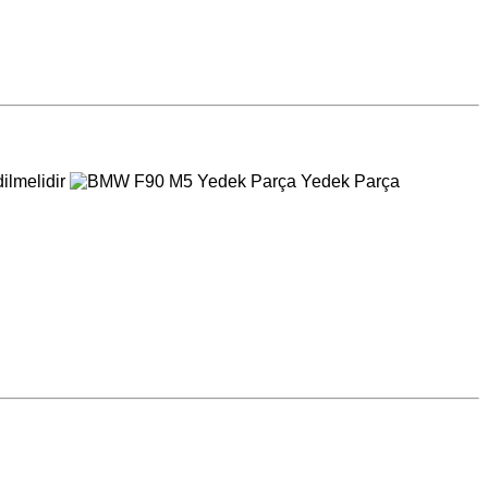
dilmelidir
️