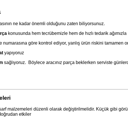
a
sının ne kadar önemli olduğunu zaten biliyorsunuz.
rça
konusunda hem tecrübemizle hem de hızlı tedarik ağımızla 
e numarasına göre kontrol ediyor, yanlış ürün riskini tamamen o
at
yapıyoruz
im
sağlıyoruz. Böylece aracınız parça beklerken serviste günle
leri
malzemeleri düzenli olarak değiştirilmelidir. Küçük gibi görüne
doğrudan etkiler ️