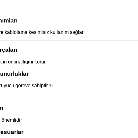
ımları
ve kablolama kesintisiz kullanım sağlar
çaları
n orijinalliğini korur
amurluklar
uyucu göreve sahiptir ✨
ı
ı önemlidir
esuarlar