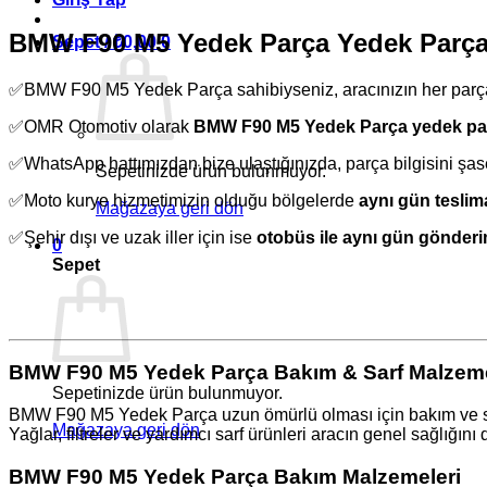
BMW F90 M5 Yedek Parça Yedek Parç
Sepet /
₺
0,00
0
✅BMW F90 M5 Yedek Parça sahibiyseniz, aracınızın her parça
✅OMR Otomotiv olarak
BMW F90 M5 Yedek Parça yedek pa
✅WhatsApp hattımızdan bize ulaştığınızda, parça bilgisini şas
Sepetinizde ürün bulunmuyor.
✅Moto kurye hizmetimizin olduğu bölgelerde
aynı gün teslim
Mağazaya geri dön
✅Şehir dışı ve uzak iller için ise
otobüs ile aynı gün gönder
0
Sepet
BMW F90 M5 Yedek Parça Bakım & Sarf Malzeme
Sepetinizde ürün bulunmuyor.
BMW F90 M5 Yedek Parça uzun ömürlü olması için bakım ve sarf 
Mağazaya geri dön
Yağlar, filtreler ve yardımcı sarf ürünleri aracın genel sağlığını 
BMW F90 M5 Yedek Parça Bakım Malzemeleri