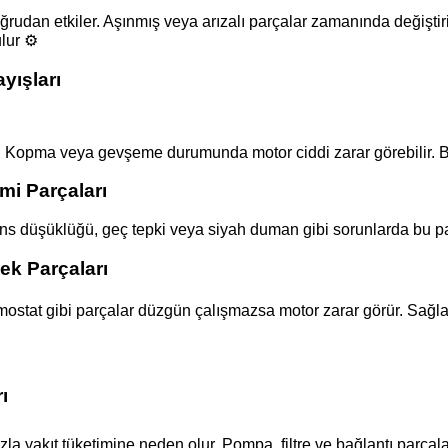
oğrudan etkiler. Aşınmış veya arızalı parçalar zamanında değişt
lur ⚙️
yışları
r. Kopma veya gevşeme durumunda motor ciddi zarar görebilir. Bu 
i Parçaları
ns düşüklüğü, geç tepki veya siyah duman gibi sorunlarda bu par
k Parçaları
ostat gibi parçalar düzgün çalışmazsa motor zarar görür. Sağlam 
ı
la yakıt tüketimine neden olur. Pompa, filtre ve bağlantı parçala