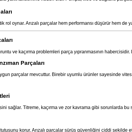
aları
k rol oynar. Arızalı parçalar hem performansı düşürür hem de yakı
aları
uruntu ve kaçırma problemleri parça yıpranmasının habercisidir.
nzıman Parçaları
ygun parçalar mevcuttur. Birebir uyumlu ürünler sayesinde vites 
leri
sini sağlar. Titreme, kaçırma ve zor kavrama gibi sorunlarda bu 
utuşunu korur. Arızalı parçalar sürüş güvenliğini ciddi şekilde et