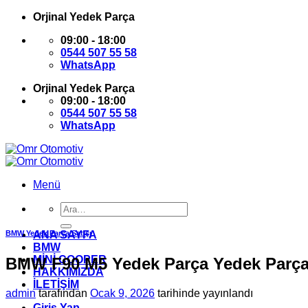
İçeriğe
Orjinal Yedek Parça
atla
09:00 - 18:00
0544 507 55 58
WhatsApp
Orjinal Yedek Parça
09:00 - 18:00
0544 507 55 58
WhatsApp
Menü
Ara:
BMW Yedek Parça Satışı
ANA SAYFA
BMW
MİNİ COOPER
BMW F90 M5 Yedek Parça Yedek Parç
HAKKIMIZDA
İLETİŞİM
admin
tarafından
Ocak 9, 2026
tarihinde yayınlandı
Giriş Yap