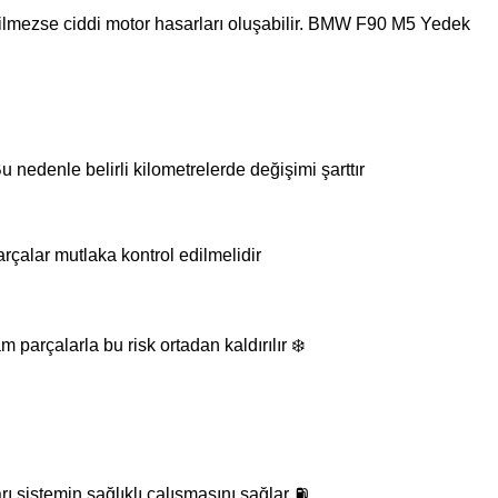
irilmezse ciddi motor hasarları oluşabilir. BMW F90 M5 Yedek
nedenle belirli kilometrelerde değişimi şarttır
çalar mutlaka kontrol edilmelidir
parçalarla bu risk ortadan kaldırılır ❄️
rı sistemin sağlıklı çalışmasını sağlar ⛽