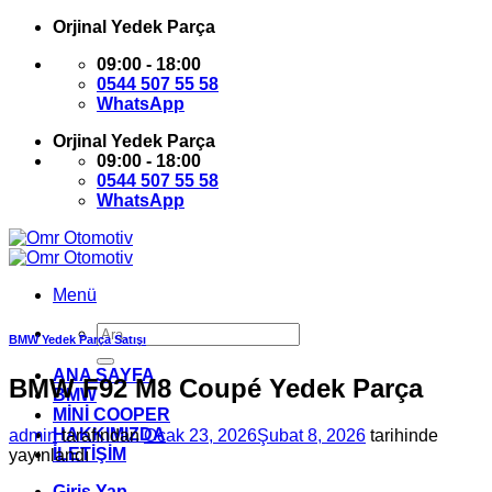
İçeriğe
Orjinal Yedek Parça
atla
09:00 - 18:00
0544 507 55 58
WhatsApp
Orjinal Yedek Parça
09:00 - 18:00
0544 507 55 58
WhatsApp
Menü
Ara:
BMW Yedek Parça Satışı
ANA SAYFA
BMW F92 M8 Coupé Yedek Parça
BMW
MİNİ COOPER
HAKKIMIZDA
admin
tarafından
Ocak 23, 2026
Şubat 8, 2026
tarihinde
İLETİŞİM
yayınlandı
Giriş Yap