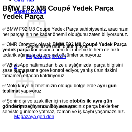
BMW F92 M8 Coupé Yedek Parça
Sepet /
₺
0,00
0
Yedek Parça
✅BMW F92 M8 Coupé Yedek Parça sahibiyseniz, aracınızın
her parçasının ne kadar önemli olduğunu zaten biliyorsunuz.
✅OMR Otomotiv olarak
BMW F92 M8 Coupé Yedek Parça
Sepetinizde ürün bulunmuyor.
yedek parça
konusunda hem tecrübemizle hem de hızlı
tedarik ağımızla sizlere net çözümler sunuyoruz
Mağazaya geri dön
✅WhatsApp hattımızdan bize ulaştığınızda, parça bilgisini
0
şase numarasına göre kontrol ediyor, yanlış ürün riskini
Sepet
tamamen ortadan kaldırıyoruz
✅Moto kurye hizmetimizin olduğu bölgelerde
aynı gün
teslimat
yapıyoruz
✅Şehir dışı ve uzak iller için ise
otobüs ile aynı gün
gönderim
sağlıyoruz. Böylece aracınız parça beklerken
Sepetinizde ürün bulunmuyor.
serviste günlerce yatmaz, zaman ve iş kaybı yaşamazsınız.
Mağazaya geri dön