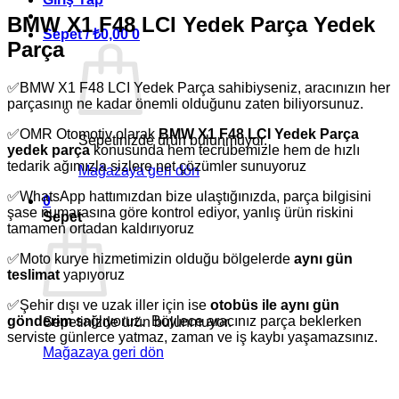
BMW X1 F48 LCI Yedek Parça Yedek
Sepet /
₺
0,00
0
Parça
✅BMW X1 F48 LCI Yedek Parça sahibiyseniz, aracınızın her
parçasının ne kadar önemli olduğunu zaten biliyorsunuz.
✅OMR Otomotiv olarak
BMW X1 F48 LCI Yedek Parça
Sepetinizde ürün bulunmuyor.
yedek parça
konusunda hem tecrübemizle hem de hızlı
tedarik ağımızla sizlere net çözümler sunuyoruz
Mağazaya geri dön
✅WhatsApp hattımızdan bize ulaştığınızda, parça bilgisini
0
şase numarasına göre kontrol ediyor, yanlış ürün riskini
Sepet
tamamen ortadan kaldırıyoruz
✅Moto kurye hizmetimizin olduğu bölgelerde
aynı gün
teslimat
yapıyoruz
✅Şehir dışı ve uzak iller için ise
otobüs ile aynı gün
gönderim
sağlıyoruz. Böylece aracınız parça beklerken
Sepetinizde ürün bulunmuyor.
serviste günlerce yatmaz, zaman ve iş kaybı yaşamazsınız.
Mağazaya geri dön