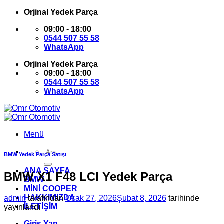
İçeriğe
Orjinal Yedek Parça
atla
09:00 - 18:00
0544 507 55 58
WhatsApp
Orjinal Yedek Parça
09:00 - 18:00
0544 507 55 58
WhatsApp
Menü
Ara:
BMW Yedek Parça Satışı
ANA SAYFA
BMW X1 F48 LCI Yedek Parça
BMW
MİNİ COOPER
HAKKIMIZDA
admin
tarafından
Ocak 27, 2026
Şubat 8, 2026
tarihinde
İLETİŞİM
yayınlandı
Giriş Yap