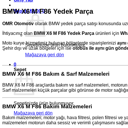
BMW X6 M F86 Yedek Parça
Sepet /
₺
0,00
0
OMR Otomotiv
olarak BMW yedek parça satışı konusunda uzun
İhtiyacınız olan
BMW X6 M F86 Yedek Parça
ürünleri için
Wha
Moto kurye hizmetimiz bulunan bölgelerde siparişlerinizi
aynı 
Sepetinizde ürün bulunmuyor.
Şehir dışı ve uzak bölgeler için ise
otobüs ile aynı gün gönd
Mağazaya geri dön
0
Sepet
BMW X6 M F86 Bakım & Sarf Malzemeleri
BMW X6 M F86 araçlarda bakım ve sarf malzemeleri, motorun sağ
Sarf malzemeleri küçük parçalar gibi görünse de motor sağlığın
Sepetinizde ürün bulunmuyor.
BMW X6 M F86 Bakım Malzemeleri
Mağazaya geri dön
Bakım malzemeleri; motor yağı, hava filtresi, polen filtresi ve y
malzemeleri motorun daha sessiz ve verimli çalışmasını sağlar