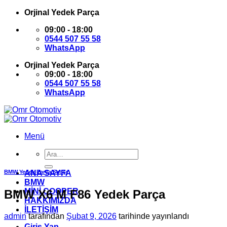
İçeriğe
Orjinal Yedek Parça
atla
09:00 - 18:00
0544 507 55 58
WhatsApp
Orjinal Yedek Parça
09:00 - 18:00
0544 507 55 58
WhatsApp
Menü
Ara:
BMW Yedek Parça Satışı
ANA SAYFA
BMW
MİNİ COOPER
BMW X6 M F86 Yedek Parça
HAKKIMIZDA
İLETİŞİM
admin
tarafından
Şubat 9, 2026
tarihinde yayınlandı
Giriş Yap