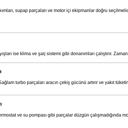
akımları, supap parçaları ve motor içi ekipmanlar doğru seçilmel
şları ise klima ve şarj sistemi gibi donanımları çalıştırır. Zama
ı
ağlam turbo parçaları aracın çekiş gücünü artırır ve yakıt tüke
ı
ermostat ve su pompası gibi parçalar düzgün çalışmadığında mot