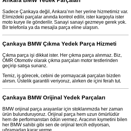
Ankara BMW Yedek Parçaları
Sadece Çankaya değil, Ankara’nın her yerine hizmetimiz var.
Elimizdeki parçalar anında kontrol edilir, ister kargoyla ister
moto kurye ile gönderilir. Sanayi sanayi gezmeye gerek yok.
Bir telefonla ya da mesajla parça eline ulaşsın.
Çankaya BMW Çıkma Yedek Parça Hizmeti
Çıkma parça işi dikkat ister. Her çıkma parça alınmaz. Biz,
OMR Otomotiv olarak çıkma parçaları motor testlerinden
geçirip satışa sunarız.
Temiz, iş görecek, cebini de yormayacak parçaları bizden
alırsın. Üstelik garantili veriyoruz, alırken de içini ferah tut.
Çankaya BMW Orijinal Yedek Parçaları
BMW orijinal parça arayanlar için stoklarımızda her zaman
ürün bulunduruyoruz. Orijinal parça hem uzun ömürlüdür
hem de performanstan ödün vermez. Aracının kıymetini bilen
her BMW sahibi gibi sen de orijinal tercih ediyorsan,
uğramadan karar verme.