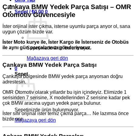
Çankaya BMW Yedek Parça Satışı – OMR
Sepet /
₺
0,00
0
Otomotiv Güvencesiyle
İster orijinal ister çıkma, isterse uyumlu parça arıyor ol, sana
uygun çözüm bizde var.
İster Moto kurye ile, İster Kargo ile İsterseniz de Otobüs
ile aynı gün parçalarınızı gönderiyoruz.
Sepetinizde ürün bulunmuyor.
Mağazaya geri dön
Çankaya BMW Yedek Parça Satışı
0
Sepet
Çankaya bölgesinde BMW yedek parça arıyorsan doğru
adrestesin.
OMR Otomotiv olarak yıllardır bu işin içindeyiz. Elimizde 1
serisinden 7 serisine, X modellerinden Z serisine kadar pek
çok BMW aracına uygun yedek parça bulunur.
Sepetinizde ürün bulunmuyor.
İster sıfır orijinal ister temiz çıkma parça… Ne lazımsa önce
bizde sor.
Mağazaya geri dön