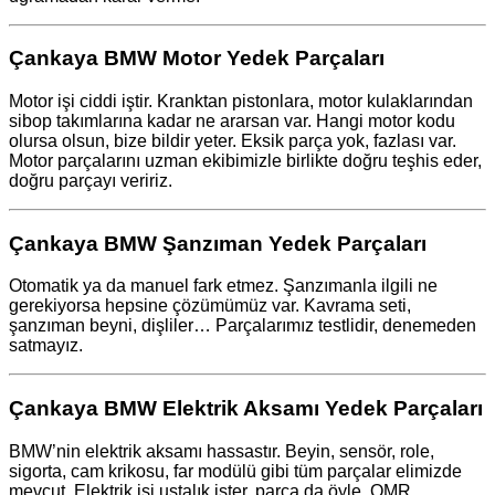
Çankaya BMW Motor Yedek Parçaları
Motor işi ciddi iştir. Kranktan pistonlara, motor kulaklarından
sibop takımlarına kadar ne ararsan var. Hangi motor kodu
olursa olsun, bize bildir yeter. Eksik parça yok, fazlası var.
Motor parçalarını uzman ekibimizle birlikte doğru teşhis eder,
doğru parçayı veririz.
Çankaya BMW Şanzıman Yedek Parçaları
Otomatik ya da manuel fark etmez. Şanzımanla ilgili ne
gerekiyorsa hepsine çözümümüz var. Kavrama seti,
şanzıman beyni, dişliler… Parçalarımız testlidir, denemeden
satmayız.
Çankaya BMW Elektrik Aksamı Yedek Parçaları
BMW’nin elektrik aksamı hassastır. Beyin, sensör, role,
sigorta, cam krikosu, far modülü gibi tüm parçalar elimizde
mevcut. Elektrik işi ustalık ister, parça da öyle. OMR