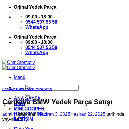
İçeriğe
Orjinal Yedek Parça
atla
09:00 - 18:00
0544 507 55 58
WhatsApp
Orjinal Yedek Parça
09:00 - 18:00
0544 507 55 58
WhatsApp
Menü
Ara:
Çankaya BMW Yedek Parça Satışı
ANA SAYFA
Çankaya BMW Yedek Parça Satışı
BMW
MİNİ COOPER
HAKKIMIZDA
admin
tarafından
Haziran 3, 2025
Haziran 22, 2025
tarihinde
İLETİŞİM
yayınlandı
Giriş Yap