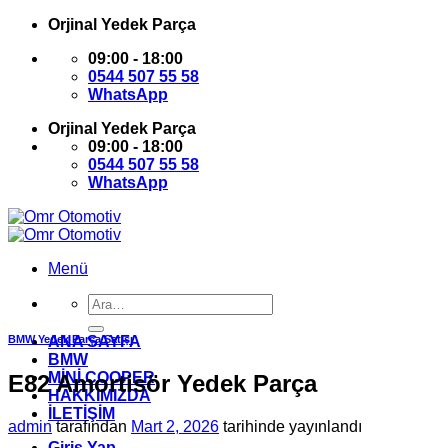
İçeriğe
Orjinal Yedek Parça
atla
09:00 - 18:00
0544 507 55 58
WhatsApp
Orjinal Yedek Parça
09:00 - 18:00
0544 507 55 58
WhatsApp
Menü
Ara:
BMW Yedek Parça Satışı
ANA SAYFA
BMW
MİNİ COOPER
E82 Amortisör Yedek Parça
HAKKIMIZDA
İLETİŞİM
admin
tarafından
Mart 2, 2026
tarihinde yayınlandı
Giriş Yap