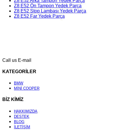
Z8 E52 Arka Tampon Yedek Parça
Z8 E52 Ön Tampon Yedek Parça
Z8 E52 Stop Lambası Yedek Parça
Z8 E52 Far Yedek Parça
Call us
E-mail
KATEGORİLER
BMW
MİNİ COOPER
BİZ KİMİZ
HAKKIMIZDA
DESTEK
BLOG
İLETİŞİM