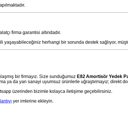
apılmaktadır.
latçı firma garantisi altındadır.
gili yaşayabileceğiniz herhangi bir sorunda destek sağlıyor, müş
laşmış bir firmayız. Size sunduğumuz
E82 Amortisör Yedek P
 ya da yan sanayi uyumsuz ürünlerle uğraştırmayız; direkt doğr
tsapp üzerinden bizimle kolayca iletişime geçebilirsiniz.
lantıyı
yer imlerine ekleyin.