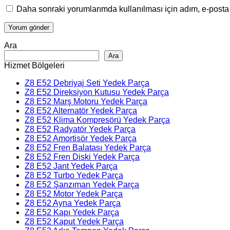
Daha sonraki yorumlarımda kullanılması için adım, e-posta 
Ara
Ara
Hizmet Bölgeleri
Z8 E52 Debriyaj Seti Yedek Parça
Z8 E52 Direksiyon Kutusu Yedek Parça
Z8 E52 Marş Motoru Yedek Parça
Z8 E52 Alternatör Yedek Parça
Z8 E52 Klima Kompresörü Yedek Parça
Z8 E52 Radyatör Yedek Parça
Z8 E52 Amortisör Yedek Parça
Z8 E52 Fren Balatası Yedek Parça
Z8 E52 Fren Diski Yedek Parça
Z8 E52 Jant Yedek Parça
Z8 E52 Turbo Yedek Parça
Z8 E52 Şanzıman Yedek Parça
Z8 E52 Motor Yedek Parça
Z8 E52 Ayna Yedek Parça
Z8 E52 Kapı Yedek Parça
Z8 E52 Kaput Yedek Parça