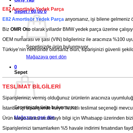
E82 Amortisör Yedek Parça
Sepet /
₺
0,00
0
E82 Amortisör Yedek Parça
arıyorsanız, işi bilene gelmeniz
Biz
OMR Oto
olarak yıllardır
BMW
yedek parça üzerine çalışıy
OEM numarası ve şasi (VIN) bilgileriniz ile aracınıza %100 uyum
Sepetinizde ürün bulunmuyor.
Türkiye’nin neresinde olursanız olun, siparişinizi güvenli şekil
Mağazaya geri dön
0
Sepet
TESLİMAT BİLGİLERİ
Siparişleriniz; vermiş olduğunuz ürünlerin aracınıza uyumluluğ
Sepetinizde ürün bulunmuyor.
İstanbul içi siparişlerde kurye ile hızlı teslimat seçeneği mevcut
Mağazaya geri dön
Ürün kargo süresi ve detaylı bilgi için Whatsapp üzerinden bizim
Siparişlerinizi tamamlarken %5 havale indirimi fırsatından fayda