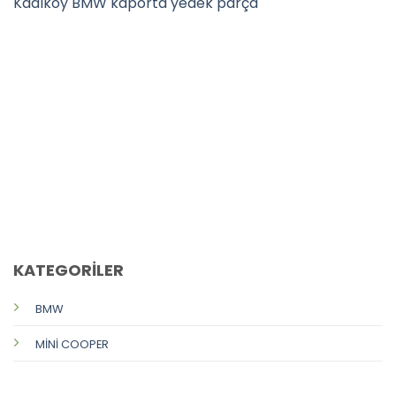
Kadıköy BMW kaporta yedek parça
CALL US
E-MAIL
KATEGORİLER
BMW
MİNİ COOPER