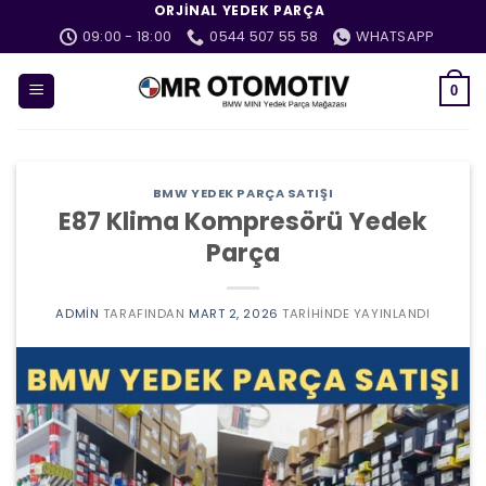
İçeriğe
ORJINAL YEDEK PARÇA
atla
09:00 - 18:00
0544 507 55 58
WHATSAPP
0
BMW YEDEK PARÇA SATIŞI
E87 Klima Kompresörü Yedek
Parça
ADMIN
TARAFINDAN
MART 2, 2026
TARIHINDE YAYINLANDI