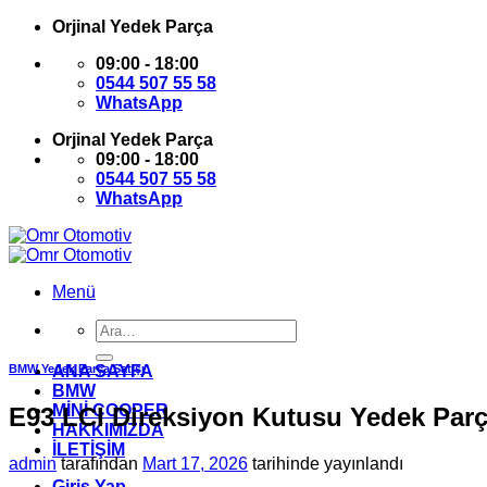
İçeriğe
Orjinal Yedek Parça
atla
09:00 - 18:00
0544 507 55 58
WhatsApp
Orjinal Yedek Parça
09:00 - 18:00
0544 507 55 58
WhatsApp
Menü
Ara:
BMW Yedek Parça Satışı
ANA SAYFA
BMW
MİNİ COOPER
E93 LCI Direksiyon Kutusu Yedek Par
HAKKIMIZDA
İLETİŞİM
admin
tarafından
Mart 17, 2026
tarihinde yayınlandı
Giriş Yap