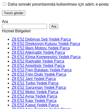
Daha sonraki yorumlarımda kullanılması için adım, e-posta 
Ara
Ara
Hizmet Bölgeleri
Z8 E52 Debriyaj Seti Yedek Parça
Z8 E52 Direksiyon Kutusu Yedek Parça
Z8 E52 Marş Motoru Yedek Parça
Z8 E52 Alternatör Yedek Parça
Z8 E52 Klima Kompresörü Yedek Parça
Z8 E52 Radyatör Yedek Parça
Z8 E52 Amortisör Yedek Parça
Z8 E52 Fren Balatası Yedek Parça
Z8 E52 Fren Diski Yedek Parça
Z8 E52 Jant Yedek Parça
Z8 E52 Turbo Yedek Parça
Z8 E52 Şanzıman Yedek Parça
Z8 E52 Motor Yedek Parça
Z8 E52 Ayna Yedek Parça
Z8 E52 Kapı Yedek Parça
Z8 E52 Kaput Yedek Parça