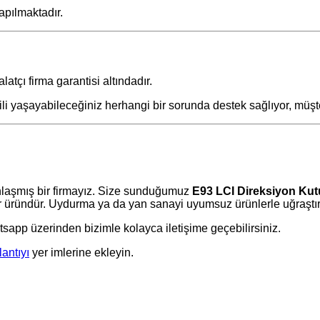
apılmaktadır.
latçı firma garantisi altındadır.
gili yaşayabileceğiniz herhangi bir sorunda destek sağlıyor, müş
laşmış bir firmayız. Size sunduğumuz
E93 LCI Direksiyon Ku
üründür. Uydurma ya da yan sanayi uyumsuz ürünlerle uğraştırma
tsapp üzerinden bizimle kolayca iletişime geçebilirsiniz.
lantıyı
yer imlerine ekleyin.