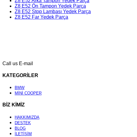
Z8 E52 Arka Tampon Yedek Parça
Z8 E52 Ön Tampon Yedek Parça
Z8 E52 Stop Lambası Yedek Parça
Z8 E52 Far Yedek Parça
Call us
E-mail
KATEGORİLER
BMW
MİNİ COOPER
BİZ KİMİZ
HAKKIMIZDA
DESTEK
BLOG
İLETİŞİM