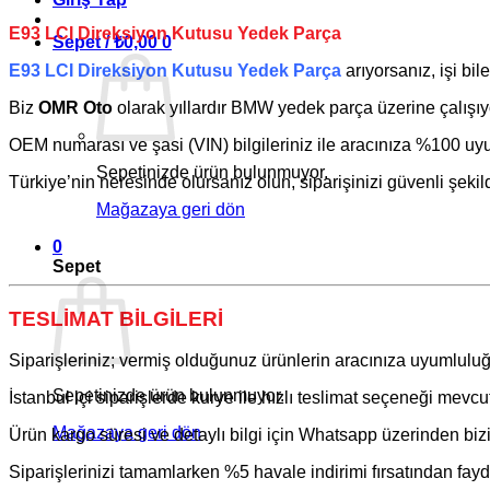
E93 LCI Direksiyon Kutusu Yedek Parça
Sepet /
₺
0,00
0
E93 LCI Direksiyon Kutusu Yedek Parça
arıyorsanız, işi b
Biz
OMR Oto
olarak yıllardır
BMW
yedek parça üzerine çalışıy
OEM numarası ve şasi (VIN) bilgileriniz ile aracınıza %100 uyum
Sepetinizde ürün bulunmuyor.
Türkiye’nin neresinde olursanız olun, siparişinizi güvenli şekil
Mağazaya geri dön
0
Sepet
TESLİMAT BİLGİLERİ
Siparişleriniz; vermiş olduğunuz ürünlerin aracınıza uyumluluğ
Sepetinizde ürün bulunmuyor.
İstanbul içi siparişlerde kurye ile hızlı teslimat seçeneği mevcut
Mağazaya geri dön
Ürün kargo süresi ve detaylı bilgi için Whatsapp üzerinden bizim
Siparişlerinizi tamamlarken %5 havale indirimi fırsatından fayda