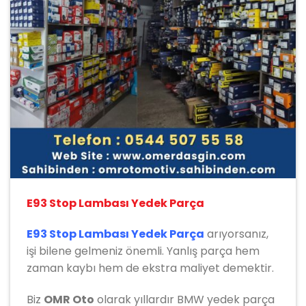
E93 Stop Lambası Yedek Parça
E93 Stop Lambası Yedek Parça
arıyorsanız,
işi bilene gelmeniz önemli. Yanlış parça hem
zaman kaybı hem de ekstra maliyet demektir.
Biz
OMR Oto
olarak yıllardır
BMW
yedek parça