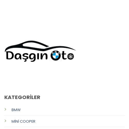
CALL US
E-MAIL
KATEGORİLER
BMW
MİNİ COOPER