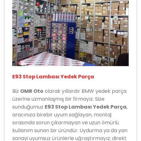
E93 Stop Lambası Yedek Parça
Biz
OMR Oto
olarak yıllardır
BMW
yedek parça
üzerine uzmanlaşmış bir firmayız. Size
sunduğumuz
E93 Stop Lambası Yedek Parça
,
aracınıza birebir uyum sağlayan, montaj
sırasında sorun çıkarmayan ve uzun ömürlü
kullanım sunan bir üründür. Uydurma ya da yan
sanayi uyumsuz ürünlerle uğraştırmayız; direkt