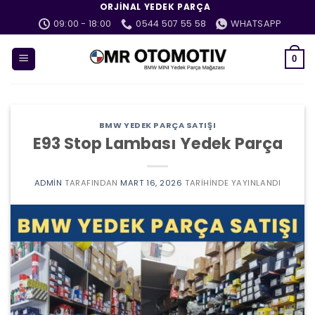
İçeriğe
ORJINAL YEDEK PARÇA
atla
09:00 - 18:00
0544 507 55 58
WHATSAPP
0
BMW YEDEK PARÇA SATIŞI
E93 Stop Lambası Yedek Parça
ADMIN
TARAFINDAN
MART 16, 2026
TARIHINDE YAYINLANDI