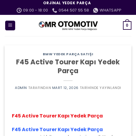
İçeriğe
ORJINAL YEDEK PARÇA
atla
09:00 - 18:00
0544 507 55 58
WHATSAPP
0
BMW YEDEK PARÇA SATIŞI
F45 Active Tourer Kapı Yedek
Parça
ADMIN
TARAFINDAN
MART 12, 2026
TARIHINDE YAYINLANDI
F45 Active Tourer Kapı Yedek Parça
F45 Active Tourer Kapı Yedek Parça