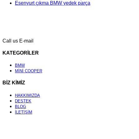
Esenyurt çıkma BMW yedek parça
Call us
E-mail
KATEGORİLER
BMW
MİNİ COOPER
BİZ KİMİZ
HAKKIMIZDA
DESTEK
BLOG
İLETİŞİM