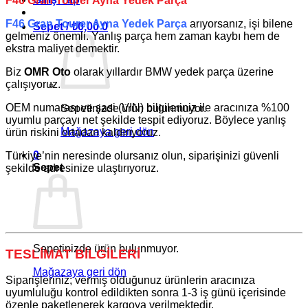
F46 Gran Tourer Ayna Yedek Parça
F46 Gran Tourer Ayna Yedek Parça
arıyorsanız, işi bilene
Sepet /
₺
0,00
0
gelmeniz önemli. Yanlış parça hem zaman kaybı hem de
ekstra maliyet demektir.
Biz
OMR Oto
olarak yıllardır
BMW
yedek parça üzerine
çalışıyoruz.
OEM numarası ve şasi (VIN) bilgileriniz ile aracınıza %100
Sepetinizde ürün bulunmuyor.
uyumlu parçayı net şekilde tespit ediyoruz. Böylece yanlış
Mağazaya geri dön
ürün riskini ortadan kaldırıyoruz.
0
Türkiye’nin neresinde olursanız olun, siparişinizi güvenli
Sepet
şekilde adresinize ulaştırıyoruz.
Sepetinizde ürün bulunmuyor.
TESLİMAT BİLGİLERİ
Mağazaya geri dön
Siparişleriniz; vermiş olduğunuz ürünlerin aracınıza
uyumluluğu kontrol edildikten sonra 1-3 iş günü içerisinde
özenle paketlenerek kargoya verilmektedir.