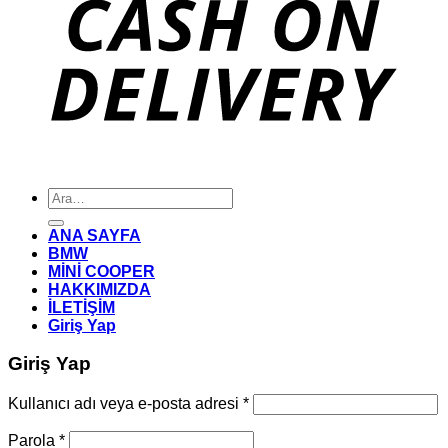
Ara:
ANA SAYFA
BMW
MİNİ COOPER
HAKKIMIZDA
İLETİŞİM
Giriş Yap
Giriş Yap
Gerekli
Kullanıcı adı veya e-posta adresi
*
Gerekli
Parola
*