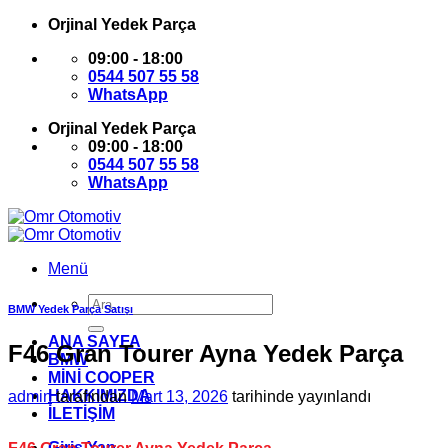
İçeriğe
Orjinal Yedek Parça
atla
09:00 - 18:00
0544 507 55 58
WhatsApp
Orjinal Yedek Parça
09:00 - 18:00
0544 507 55 58
WhatsApp
Menü
Ara:
BMW Yedek Parça Satışı
ANA SAYFA
F46 Gran Tourer Ayna Yedek Parça
BMW
MİNİ COOPER
HAKKIMIZDA
admin
tarafından
Mart 13, 2026
tarihinde yayınlandı
İLETİŞİM
Giriş Yap