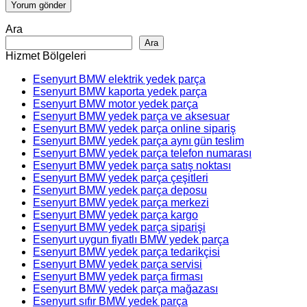
Ara
Ara
Hizmet Bölgeleri
Esenyurt BMW elektrik yedek parça
Esenyurt BMW kaporta yedek parça
Esenyurt BMW motor yedek parça
Esenyurt BMW yedek parça ve aksesuar
Esenyurt BMW yedek parça online sipariş
Esenyurt BMW yedek parça aynı gün teslim
Esenyurt BMW yedek parça telefon numarası
Esenyurt BMW yedek parça satış noktası
Esenyurt BMW yedek parça çeşitleri
Esenyurt BMW yedek parça deposu
Esenyurt BMW yedek parça merkezi
Esenyurt BMW yedek parça kargo
Esenyurt BMW yedek parça siparişi
Esenyurt uygun fiyatlı BMW yedek parça
Esenyurt BMW yedek parça tedarikçisi
Esenyurt BMW yedek parça servisi
Esenyurt BMW yedek parça firması
Esenyurt BMW yedek parça mağazası
Esenyurt sıfır BMW yedek parça