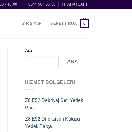
00 - 18:00
0544 507 55 58
WHATSAPP
0
GIRIŞ YAP
SEPET /
₺
0,00
Ara
ARA
HIZMET BÖLGELERI
Z8 E52 Debriyaj Seti Yedek
Parça
Z8 E52 Direksiyon Kutusu
Yedek Parça