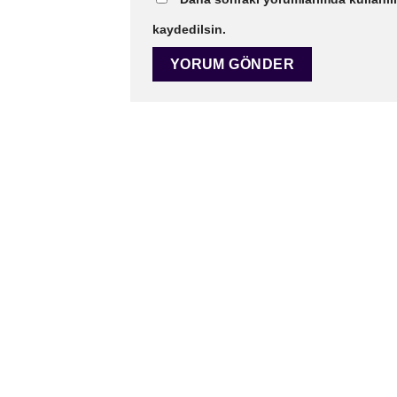
kaydedilsin.
CALL US
E-MAIL