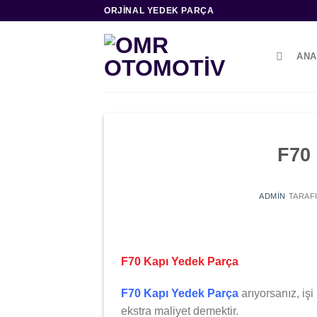
İçeriğe
ORJINAL YEDEK PARÇA
atla
ANA
F70
ADMIN
TARAF
F70 Kapı Yedek Parça
F70 Kapı Yedek Parça
arıyorsanız, iş
ekstra maliyet demektir.