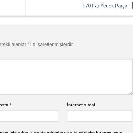
F70 Far Yedek Parça
rekli alanlar
*
ile işaretlenmişlerdir
osta
*
İnternet sitesi
ası için adım, e-posta adresim ve site adresim bu tarayıcıya