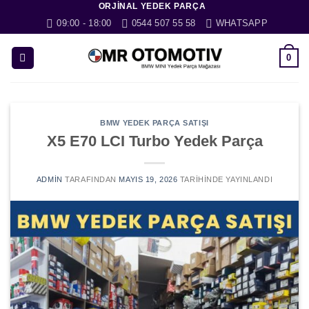
ORJINAL YEDEK PARÇA
İçeriğe
09:00 - 18:00
0544 507 55 58
WHATSAPP
atla
0
BMW YEDEK PARÇA SATIŞI
X5 E70 LCI Turbo Yedek Parça
ADMIN
TARAFINDAN
MAYIS 19, 2026
TARIHINDE YAYINLANDI