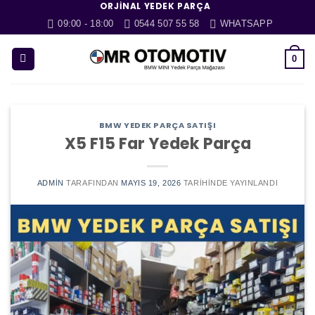
ORJINAL YEDEK PARÇA
İçeriğe
09:00 - 18:00
0544 507 55 58
WHATSAPP
atla
0
BMW YEDEK PARÇA SATIŞI
X5 F15 Far Yedek Parça
ADMIN
TARAFINDAN
MAYIS 19, 2026
TARIHINDE YAYINLANDI